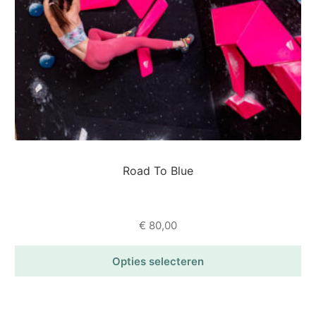
gekozen
worden
op
de
productpagina
Road To Blue
€
80,00
Opties selecteren