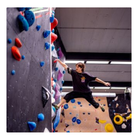
Dit
product
heeft
meerdere
variaties.
Deze
optie
kan
gekozen
worden
op
de
productpagina