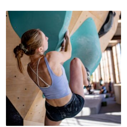
Dit
product
heeft
meerdere
variaties.
Deze
optie
kan
gekozen
worden
op
de
productpagina