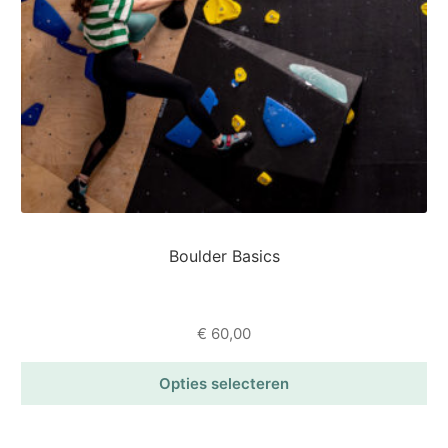
gekozen
worden
op
de
productpagina
Boulder Basics
€
60,00
Opties selecteren